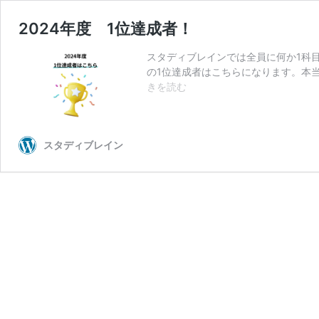
2024年度 1位達成者！
スタディブレインでは全員に何か1科目
の1位達成者はこちらになります。本当
2024
きを読む
年
度
1
スタディブレイン
位
達
成
者！