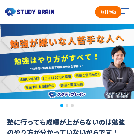
メ
無料体験
ニ
ュ
ー
を
開
く
塾に行っても成績が上がらないのは勉強
のやり方が分かっていないからです！