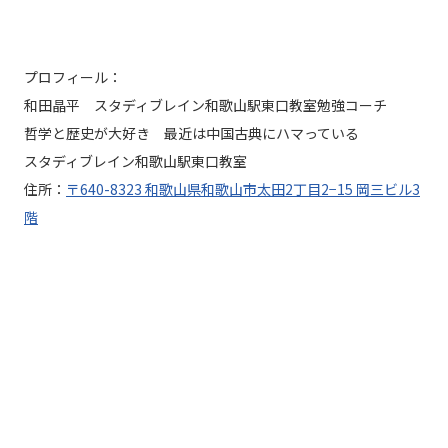
プロフィール：
和田晶平 スタディブレイン和歌山駅東口教室勉強コーチ
哲学と歴史が大好き 最近は中国古典にハマっている
スタディブレイン和歌山駅東口教室
住所：
〒640-8323 和歌山県和歌山市太田2丁目2−15 岡三ビル3
階