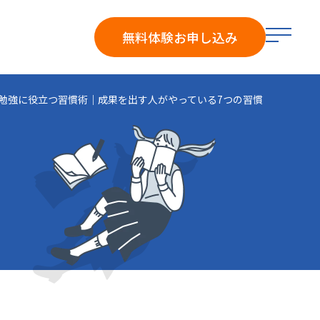
メ
無料体験
お申し込み
ニ
ュ
ー
勉強に役立つ習慣術｜成果を出す人がやっている7つの習慣
を
開
く