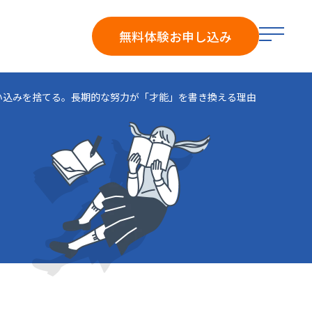
メ
無料体験
お申し込み
ニ
ュ
ー
い込みを捨てる。長期的な努力が「才能」を書き換える理由
を
開
く