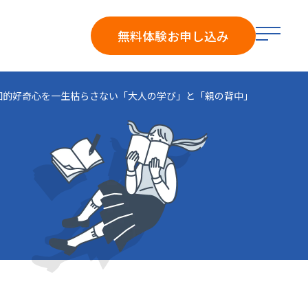
メ
無料体験
お申し込み
ニ
ュ
ー
知的好奇心を一生枯らさない「大人の学び」と「親の背中」
を
開
く