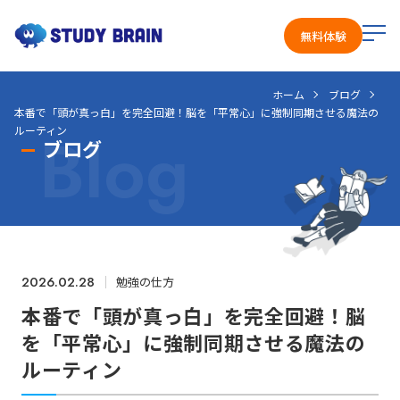
メ
無料体験
ニ
ュ
ホーム
ブログ
ー
本番で「頭が真っ白」を完全回避！脳を「平常心」に強制同期させる魔法の
を
Blog
ルーティン
開
ブログ
く
2026.02.28
勉強の仕方
本番で「頭が真っ白」を完全回避！脳
を「平常心」に強制同期させる魔法の
ルーティン