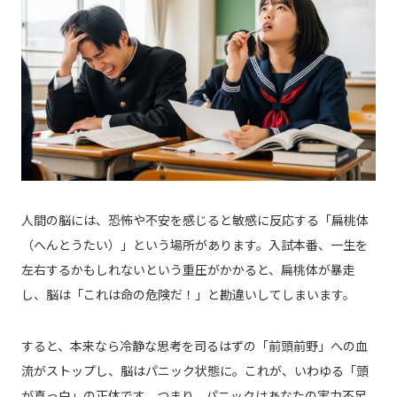
人間の脳には、恐怖や不安を感じると敏感に反応する「扁桃体
（へんとうたい）」という場所があります。入試本番、一生を
左右するかもしれないという重圧がかかると、扁桃体が暴走
し、脳は「これは命の危険だ！」と勘違いしてしまいます。
すると、本来なら冷静な思考を司るはずの「前頭前野」への血
流がストップし、脳はパニック状態に。これが、いわゆる「頭
が真っ白」の正体です。つまり、パニックはあなたの実力不足