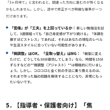
「3ヶ月待て」と言われると、間違った方向に進むのが怖くなる
かもしれません。しかし、途中で修正すべき明確な基準が一つ
だけあります。
「苦痛」が「工夫」を上回っているか：
新しい勉強法を試
して、3週間経っても「自己肯定感が下がり続ける」「体調を
崩すほどストレス」であれば、それはあなたの現在のレベル
や生活スタイルに合っていない可能性があります。
「微調整」はOK、「全取っ替え」はNG：
「朝型に変え
たけど、どうしても30分寝坊してしまう」なら、時間を15分
ずらすなどの**微調整（アジャスト）**は積極的に行いまし
ょう。しかし、コロコロと全く別の手法に乗り換えるのは、
それまで作った脳の回路を解体することになり、非常にもっ
たいないです。
5. 【指導者・保護者向け】「焦