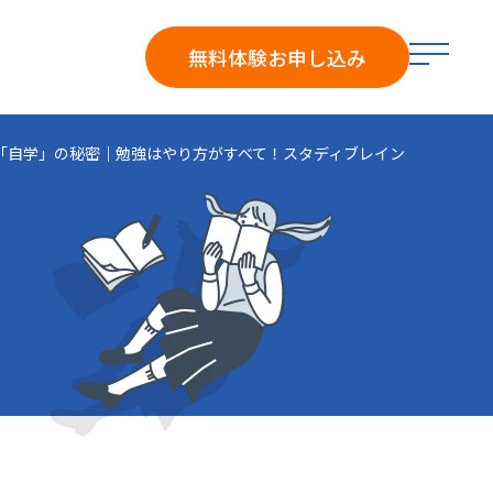
メ
無料体験
お申し込み
ニ
ュ
ー
「自学」の秘密｜勉強はやり方がすべて！スタディブレイン
を
開
く