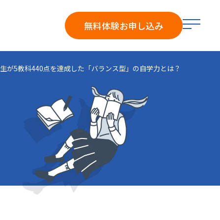
メ
無料体験
お申し込み
ニ
ュ
ー
学生が5教科440点を達成した「バランス型」の自学力とは？
を
開
く