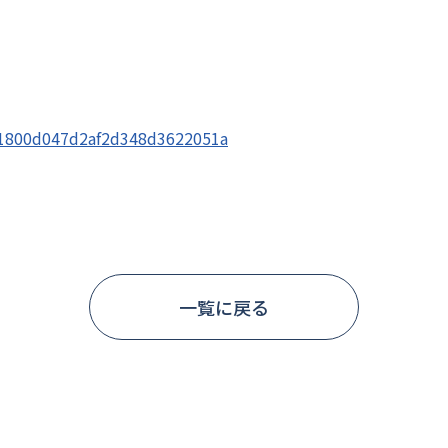
21800d047d2af2d348d3622051a
一覧に戻る