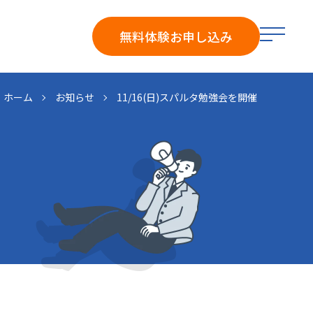
メ
無料体験
お申し込み
ニ
ュ
ー
ホーム
お知らせ
11/16(日)スパルタ勉強会を開催
を
開
く