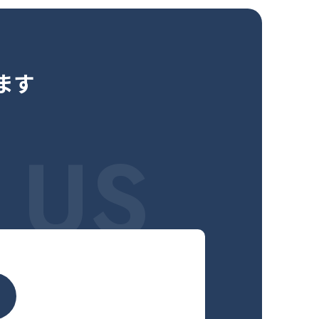
ます
 US