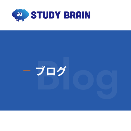
1
3
ペ
ペ
Blog
ー
ー
ブログ
ジ
ジ
目
目
へ
へ