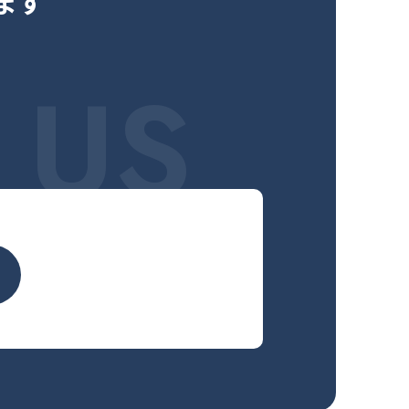
ます
 US