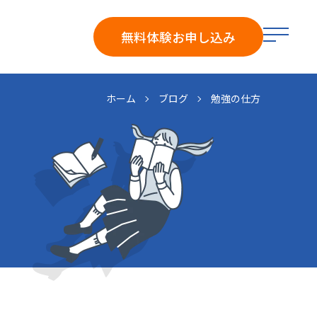
メ
無料体験
お申し込み
ニ
ュ
ー
ホーム
ブログ
勉強の仕方
を
開
く