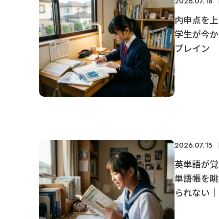
2026.07.18
内申点を上
学生が今か
ブレイン
2026.07.15
英単語が覚
単語帳を眺
られない｜