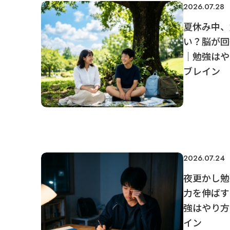
2026.07.28
夏休み中、
い？脳が回
｜勉強はや
ブレイン
2026.07.24
夜更かし勉
力を伸ばす
強はやり方
イン